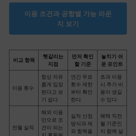
이용 조건과 공항별 가능 라운
지 보기
헷갈리는
먼저 확인
놓치기 쉬
비교 항목
지점
할 기준
운 포인트
항상 자유
연간 무료
초과 이용
롭게 입장
횟수 제한
시 추가 비
이용 횟수
된다고 보
부터 확인
용이 생길
기 쉽다
한다
수 있다
해외 이용
실적 산정
혜택 직전
만으로 조
방식과 제
월 기준인
전월 실적
건이 되는
외 항목을
지 함께 살
지 혼동된