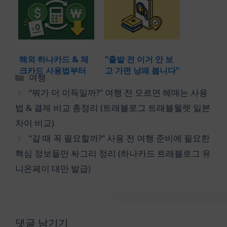
차이 비교)
해외 하나카드 & 체
“출발 전 이거 안 보
크카드 사용법부터
고 가면 낭패 봅니다”
카
여행
하나머니 환전 수수
직원도 모르는 3초 해
테
“뭐가 더 이득일까?” 여행 전 모르면 헤매는 사용
료까지 종합가이드
결법! (영풍문고 재고
고
(하나 트래블로그 일
확인 다이어리 모바
법 & 결제 비교 총정리 (트래블로그 트래블월렛 일본
리
본 ATM 출금 수수료
일 확인 하는 방법)
차이 비교)
무료)
“갈 때 꼭 필요할까?” 사용 전 여행 준비에 필요한
핵심 정보들만 싸그리 정리 (하나카드 트래블로그 유
니온페이 대만 발급)
댓글 남기기