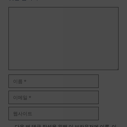
댓
글
이
름
이
메
일
웹
사
이
다음 번 댓글 작성을 위해 이 브라우저에 이름, 이