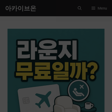
컨
아카이브온
Menu
텐
츠
로
건
너
뛰
기