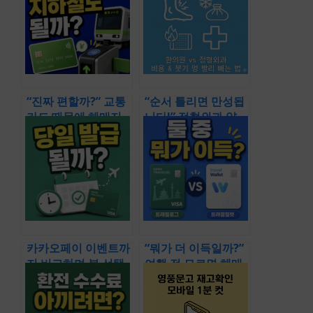
스트 (비문증 완치 영
가이드 (하나 트래블
양제 빌베리 파일럿
로그 사용법 체크카
약국 치료 후기)
드 환전 수수료)
“진짜 편할까?” 교통
“순서 틀리면 만성됩
카드 때문에 헤매지
니다!” 정형외과 약
않는 여행의 핵심 정
치료 비용부터 처방
리 (하나 트래블로그
& 파스 멍 보호대 관
체크카드 일본 결제
리법까지 총 정리 (발
지하철 사용법)
목 접질렀을 때 찜질
병원 한의원 붓기 통
증)
카카오페이 이벤트까
“뭐가 더 이득일까?”
지 비교하며 본 선택
여행 전 모르면 헤매
기준 (하나 트래블로
는 사용법 & 결제 비
그 혜택 체크카드 당
교 총정리 (트래블로
일 발급 받는법)
그 트래블월렛 일본