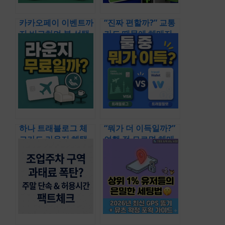
카카오페이 이벤트까
“진짜 편할까?” 교통
지 비교하며 본 선택
카드 때문에 헤매지
기준 (하나 트래블로
않는 여행의 핵심 정
그 혜택 체크카드 당
리 (하나 트래블로그
일 발급 받는법)
체크카드 일본 결제
지하철 사용법)
하나 트래블로그 체
“뭐가 더 이득일까?”
크카드 라운지 혜택
여행 전 모르면 헤매
확인 전 모르면 무료
는 사용법 & 결제 비
로 못 쓰는 핵심 정보
교 총정리 (트래블로
들 총정리
그 트래블월렛 일본
차이 비교)