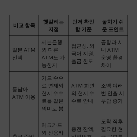
헷갈리는
먼저 확인
놓치기 쉬
비교 항목
지점
할 기준
운 포인트
세븐은행
공항과 시
접근성, 외
일본 ATM
외 다른
내 ATM
국어 지원,
선택
ATM도 가
운영 환경
출금 한도
능한지
차이
카드 수수
료 면제와
ATM 화면
소액 여러
동남아
현지 수수
의 현지 수
번 인출 시
ATM 이용
료를 같은
수료 안내
부담 증가
의미로 봄
도착 직후
체크카드
충전 잔액,
필요한 현
와 신용카
출금 준비
비밀번호,
금 규모를