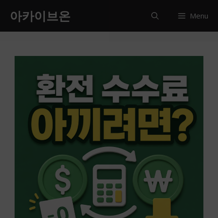
컨
아카이브온
Menu
텐
츠
로
건
너
뛰
기