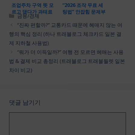
조업주차 구역 뜻 모
“2026 조작 무료 세
르고 댔다가 과태료
팅법” 안잡힘 문제부
카
금융/경제
폭탄? 주말 단속 여부
터 좌표 끄는 법 & 뮤
테
“진짜 편할까?” 교통카드 때문에 헤매지 않는 여
와 허용시간, 벌금 기
츠 얻는법과 티어표
고
준 팩트체크
이브이 진화까지 1티
행의 핵심 정리 (하나 트래블로그 체크카드 일본 결
리
어 총정리! (아이폰
제 지하철 사용법)
포켓몬고 레이드 공
략 포켓몬GO GPS)
“뭐가 더 이득일까?” 여행 전 모르면 헤매는 사용
법 & 결제 비교 총정리 (트래블로그 트래블월렛 일본
차이 비교)
댓글 남기기
댓
글