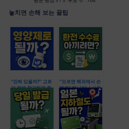
평균 평점
5
/ 5. 투표 수 :
768
놓치면 손해 보는 꿀팁
“진짜 있을까?” 고르
“모르면 해외에서 손
기 전에 참고하면 좋
해봄” 하나머니 사용
을 내돈내산 추천 리
방법까지 다룬 종합
스트 (비문증 완치 영
가이드 (하나 트래블
양제 빌베리 파일럿
로그 사용법 체크카
약국 치료 후기)
드 환전 수수료)