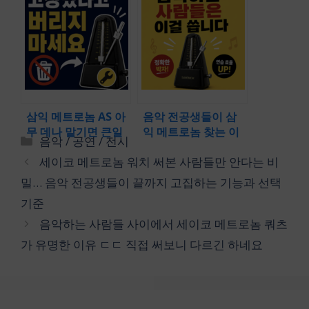
세요?” 온라인 메트
난리난 삼익 메트로
로놈 어플 사이트 중
놈 튜너, 알고난 뒤 진
속도와 정확도 미친
작 살 걸 후회했던 이
곳 찾았습니다!
유
삼익 메트로놈 AS 아
음악 전공생들이 삼
무 데나 맡기면 큰일
익 메트로놈 찾는 이
카
음악 / 공연 / 전시
납니다… 공식 수리
유 ㄷㄷ & 삼익 메트
테
세이코 메트로놈 워치 써본 사람들만 안다는 비
찾는 사람들이 몰리
로놈 300 350 어떤 차
고
는 이유는?
이를 먼저 봐야 할까?
밀… 음악 전공생들이 끝까지 고집하는 기능과 선택
리
기준
음악하는 사람들 사이에서 세이코 메트로놈 쿼츠
가 유명한 이유 ㄷㄷ 직접 써보니 다르긴 하네요