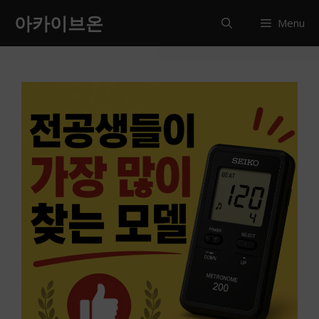
컨
아카이브온
Menu
텐
츠
로
건
너
뛰
기