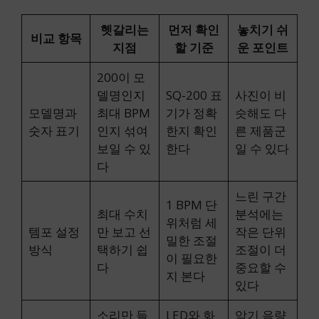
헷갈리는
먼저 확인
놓치기 쉬
비교 항목
지점
할 기준
운 포인트
200이 모
델명인지
SQ-200 표
사진이 비
모델명과
최대 BPM
기가 정확
슷해도 다
숫자 표기
인지 섞여
한지 확인
른 제품군
보일 수 있
한다
일 수 있다
다
느린 구간
1 BPM 단
최대 수치
분석에는
위처럼 세
템포 설정
만 보고 선
작은 단위
밀한 조절
방식
택하기 쉽
조절이 더
이 필요한
다
중요할 수
지 본다
있다
소리만 들
LED와 화
악기 음량