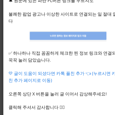
🔔 원문에 있는 파란 PL버튼 링크를 누르셔도
연습 장면을 떠올려 보면 더 빨리 정리된다. 소리가
묻히는 환경인지, LED 확인이 필요한지, 기준음을 자
불쾌한 팝업 광고나 이상한 사이트로 연결되는 일 절대
주 쓰는지에 따라 같은 기능도 체감이 다르게 남기
다
때문이다.
내 연습 방식에 맞는 유형 보기
✅ 하나하나 직접 꼼꼼하게 체크한 찐 정보 링크와 연결
꾹꾹 눌러 담았습니다.
💛 글이 도움이 되셨다면 카톡 플친 추가 👈 (누르시면 
가볍게 들고 다니는 편의가 더 중요하다면 다른 유형
친 추가 페이지로 이동)
이 더 자연스러울 수 있다. 반대로 템포를 세밀하게
올리고 소리와 시각 신호를 함께 확인하는 연습이 많
오른쪽 상단 X 버튼을 눌러 글 이어서 감상해주세요!
다면 SQ-200의 방향성이 더 또렷해진다.
클릭해 주셔서 감사합니다 🙇‍♂️