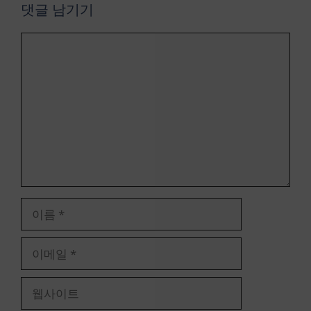
댓글 남기기
댓
글
이
름
이
메
일
웹
사