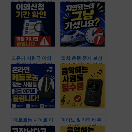
치 써본 사람들만 안
이에서 세이코 메트
다는 비밀… 음악 전
로놈 쿼츠가 유명한
공생들이 끝까지 고
이유 ㄷㄷ 직접 써보
집하는 기능과 선택
니 다르긴 하네요
기준
고유가 지원금 이의
열차 운행 중지 보상
신청 기간 지나면 어
받을 수 있는데 아직
떻게 될까? 꼭 알아야
도 모르세요? 헷갈리
할 기준들 정리 & 아
는 기준부터 신청 흐
무리 억울해도 못 받
름까지 & 실제 신청
아요
자들 열차 운행 중지
배상으로 몰리는 이
유 (열차 운행 중지 보
상 배상)
“메트로놈 사이트 아
피아노 & 기타 배우
직도 광고 많은 거 쓰
는 사람들 사이에서