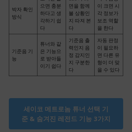
으면 충분
면을 함께
이 크면 시
박자 확인
하다고 생
볼 상황인
각 정보가
방식
각하기 쉽
지 따져 본
보조 역할
다
다
을 한다
기준음 출
자동 판정
튜너와 같
력인지 음
이 필요하
기준음 기
은 기능으
정 감지인
면 다른 유
능
로 받아들
지 구분한
형이 더 맞
이기 쉽다
다
을 수 있다
세이코 메트로놈 튜너 선택 기
준 & 숨겨진 레전드 기능 3가지