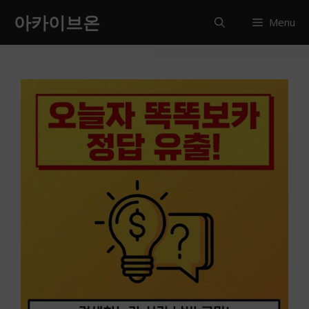
컨
아카이브온
Menu
텐
츠
로
건
너
뛰
기