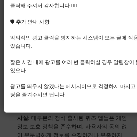
오해 1 퀴즈 앱으로 큰 돈을 벌 수 있다
클릭해 주셔서 감사합니다 🙇‍♂️
🛡️ 추가 안내 사항
사실:
퀴즈 앱은 주로 소액의 용돈벌이 수단으
로 적합합니다. 매일 꾸준히 참여해도 한 달에
악의적인 광고 클릭을 방지하는 시스템이 모든 글에 적
몇만 원 수준의 캐시를 적립하는 것이 일반적
있습니다.
입니다. ‘앱테크’라는 이름처럼 재테크의 한 종
류이지만, 주 수입원으로 삼기에는 한계가 있
짧은 시간 내에 광고를 여러 번 클릭하실 경우 알림창이 
습니다. 큰 수익을 기대하기보다는 자투리 시
있으나
간을 활용한 소소한 보상에 만족하는 것이 좋
습니다.
광고를 띄우지 않겠다는 메시지이므로 걱정하지 마시고
오해 2 개인 정보 유출 위험이 크다
팅을 즐겨주시면 됩니다.
사실:
대부분의 정식 출시된 퀴즈 앱들은 개인
정보 보호 정책을 준수하며, 사용자의 동의 없
이 무분별하게 정보를 수집하거나 유출하지