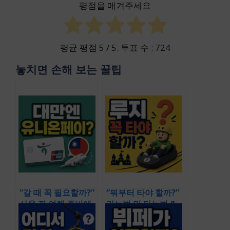
평점을 매겨주세요
평균 평점
5
/ 5. 투표 수 :
724
놓치면 손해 보는 꿀팁
“갈 때 꼭 필요할까?”
“뭐부터 타야 할까?”
사용 전 여행 준비에
가는법 및 타는법 &
필요한 핵심 정보들
추천까지 정리한 완
만 싸그리 정리 (하나
벽 가이드 (다낭 바나