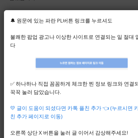
다낭 바나힐 CC는 여행의 시작점으로 보기 좋은 코스
🔔 원문에 있는 파란 PL버튼 링크를 누르셔도
라는 인상이 있었고, 그 판단은 코스 소개보다 홈페
이지에서 무엇을 바로 확인할 수 있는지에 더 크게
좌우됐습니다.
불쾌한 팝업 광고나 이상한 사이트로 연결되는 일 절대
다
마지막으로 남는 차이는 세부 조건 비교에서 갈릴 수
있어, 한 번 더 체크해 보는 흐름이 자연스러웠습니
다.
✅ 하나하나 직접 꼼꼼하게 체크한 찐 정보 링크와 연결
꾹꾹 눌러 담았습니다.
프로모션 조건 모아보기
💛 글이 도움이 되셨다면 카톡 플친 추가 👈 (누르시면 
친 추가 페이지로 이동)
8. 다낭 바나힐 CC 홈페이지
오른쪽 상단 X 버튼을 눌러 글 이어서 감상해주세요!