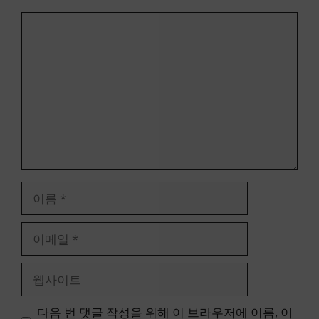
댓
글
이
름
이
메
일
웹
사
이
다음 번 댓글 작성을 위해 이 브라우저에 이름, 이