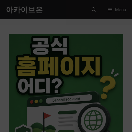
컨
아카이브온
Menu
텐
츠
로
건
너
뛰
기