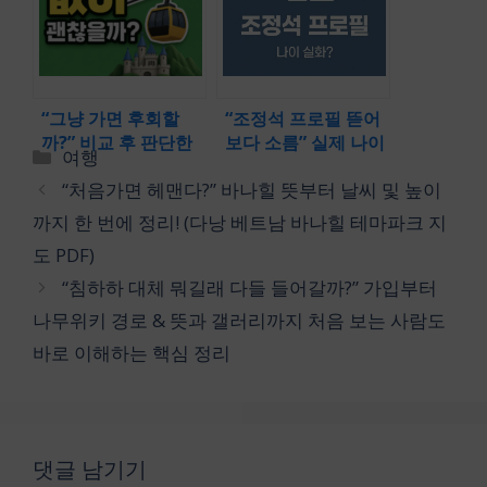
용)
(베트남 다낭 바나힐
입장권 와우패스 현
장 구매)
“그냥 가면 후회할
“조정석 프로필 뜯어
까?” 비교 후 판단한
보다 소름” 실제 나이
카
여행
기준과 동선 정리 및
맞나요… 거미가 반할
테
“처음가면 헤맨다?” 바나힐 뜻부터 날씨 및 높이
내돈내산 후기 (호이
수밖에 없던 결정적
고
안 바나힐 투어 소요
이유 3가지
까지 한 번에 정리! (다낭 베트남 바나힐 테마파크 지
리
시간 비용 코스 추천)
도 PDF)
“침하하 대체 뭐길래 다들 들어갈까?” 가입부터
나무위키 경로 & 뜻과 갤러리까지 처음 보는 사람도
바로 이해하는 핵심 정리
댓글 남기기