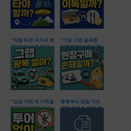
카드 트래블로그 유
힐 놀이기구 가격 종
니온페이 대만 발급)
류 루지 코스 위치)
“처음 타면 여기서 헤
“그냥 가면 실패한
매요” 비교 전 먼저
다?” 베트남 가서 먹
보는 이동 기준 & 길
기 전 꼭 확인할 비교
이부터 가격까지 한
기준들! (다낭 바나힐
번에 정리! (다낭 베
뷔페 식당 종류 맛집
트남 바나힐 케이블
비교)
카 타는곳 코스 시간
표)
“요금 어떤 게 이득일
종류부터 당일 카드
까?” 가격별로 비교
결제 유무 & 뷔페 가
후 판단한 이동 기준
격 비교 및 싸게 가는
(베트남 다낭 바나힐
법까지 여행에서 먼
가는법 그랩 왕복 비
저 볼 포인트 총정리