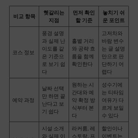
헷갈리는
먼저 확인
놓치기 쉬
비교 항목
지점
할 기준
운 포인트
풍경 설명
고저차와
과 실제 난
홀별 거리
바람 변수
이도를 같
와 공략 흐
는 글 설명
코스 정보
은 기준으
름을 함께
만으로 판
로 보기 쉽
확인한다
단하기 어
다
렵다
원하는 시
성수기에
날짜 선택
간대와 예
는 티타임
만 하면 끝
예약 과정
약 확정 방
여유가 다
난다고 보
식부터 본
르게 보일
기 쉽다
다
수 있다
시설 소개
라커룸, 레
할인이나
와 실제 이
스토랑, 프
이벤트는