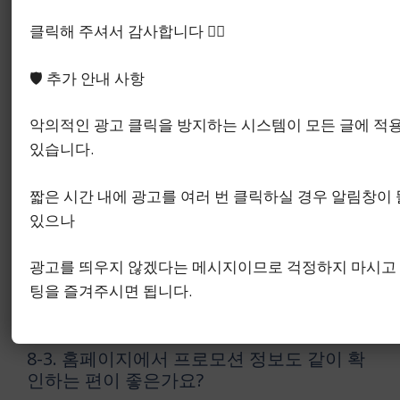
FAQ
클릭해 주셔서 감사합니다 🙇‍♂️
8-1. 다낭 바나힐 CC 홈페이지에서 가장 먼저
볼 메뉴는 무엇인가요?
🛡️ 추가 안내 사항
예약 메뉴와 코스 안내를 먼저 보는 흐름이 가장 무
악의적인 광고 클릭을 방지하는 시스템이 모든 글에 적
난했습니다. 일정과 플레이 기준을 같이 잡기 쉬웠습
있습니다.
니다.
짧은 시간 내에 광고를 여러 번 클릭하실 경우 알림창이 
8-2. 다낭 바나힐 CC는 어떤 점에서 많이 언
있으나
급되나요?
광고를 띄우지 않겠다는 메시지이므로 걱정하지 마시고
산악 지형을 활용한 코스 구성과 자연경관이 먼저 언
팅을 즐겨주시면 됩니다.
급되는 편이었습니다. 다만 실제 판단은 홀별 정보까
지 함께 봐야 더 또렷했습니다.
8-3. 홈페이지에서 프로모션 정보도 같이 확
인하는 편이 좋은가요?