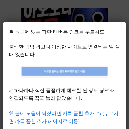
🔔 원문에 있는 파란 PL버튼 링크를 누르셔도
불쾌한 팝업 광고나 이상한 사이트로 연결되는 일 절
대 없습니다
아오오니 게임 종류 총정리｜
나무위키에도 안 나온 버전
✅ 하나하나 직접 꼼꼼하게 체크한 찐 정보 링크와
종합 가이드
연결되도록 꾹꾹 눌러 담았습니다.
5월 11, 2026
💛 글이 도움이 되셨다면 카톡 플친 추가 👈 (누르시
면 카톡 플친 추가 페이지로 이동)