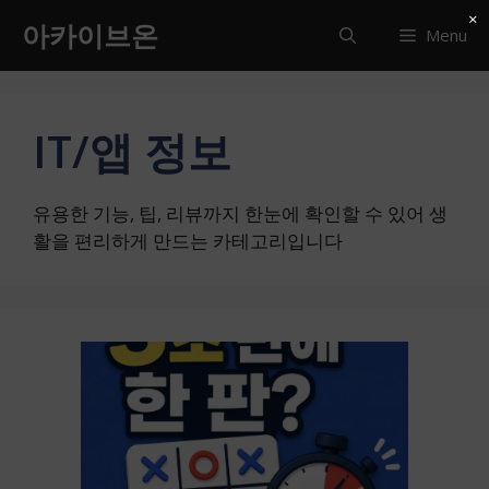
컨
×
아카이브온
Menu
텐
츠
로
건
IT/앱 정보
너
뛰
기
유용한 기능, 팁, 리뷰까지 한눈에 확인할 수 있어 생
활을 편리하게 만드는 카테고리입니다