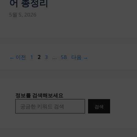
어 총정리
5월 5, 2026
페
페
페
페
←
이전
1
2
3
…
58
다음
→
이
이
이
이
지
지
지
지
정보를 검색해보세요
검색