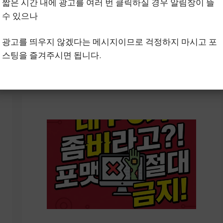
카오 팟플레이어 자막
짧은 시간 내에 광고를 여러 번 클릭하실 경우 알림창이 뜰
생성 구버전 캡쳐)
수 있으나
3월 8, 2026
광고를 띄우지 않겠다는 메시지이므로 걱정하지 마시고 포
스팅을 즐겨주시면 됩니다.