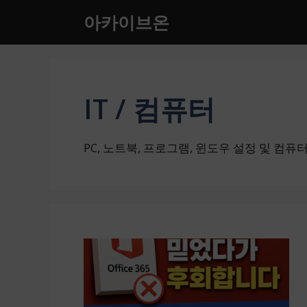
컨
아카이브온
텐
츠
로
건
너
IT / 컴퓨터
뛰
기
PC, 노트북, 프로그램, 윈도우 설정 및 컴