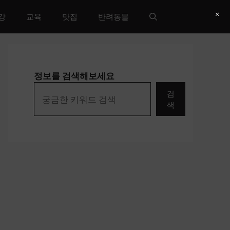
×
강
교육
맛집
반려동물
정보를 검색해보세요
검
색