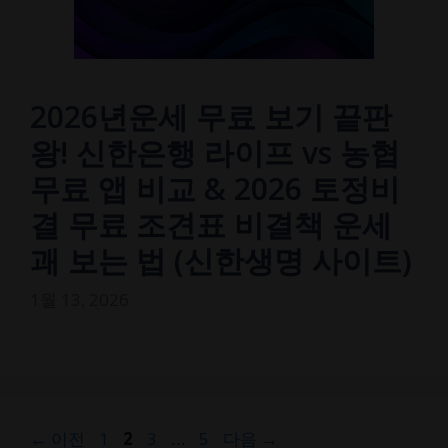
2026년운세 무료 보기 끝판
왕! 신한은행 라이프 vs 농협
무료 앱 비교 & 2026 토정비
결 무료 조견표 비결책 운세
괘 보는 법 (신한생명 사이트)
1월 13, 2026
페
페
페
페
←
이전
1
2
3
…
5
다음
→