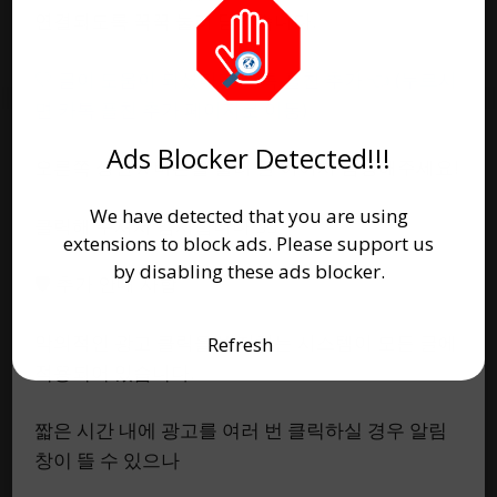
2월 4, 2026
연결되도록 꾹꾹 눌러 담았습니다.
💛 글이 도움이 되셨다면 카톡 플친 추가 👈 (누르시
면 카톡 플친 추가 페이지로 이동)
Ads Blocker Detected!!!
오른쪽 상단 X 버튼을 눌러 글 이어서 감상해주세요!
We have detected that you are using
클릭해 주셔서 감사합니다 🙇‍♂️
extensions to block ads. Please support us
by disabling these ads blocker.
🛡️ 추가 안내 사항
악의적인 광고 클릭을 방지하는 시스템이 모든 글에
Refresh
적용되어 있습니다.
화개살 4개면 고독사? 아니면
짧은 시간 내에 광고를 여러 번 클릭하실 경우 알림
천재? 🚨 화개살 보는법부터
창이 뜰 수 있으나
도화살 홍염살 조합의 소름