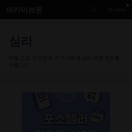
컨
×
아카이브온
Menu
텐
츠
로
건
심리
너
뛰
기
마음 건강, 인간관계, 자기이해 등 심리 관련 정보를
다룹니다.