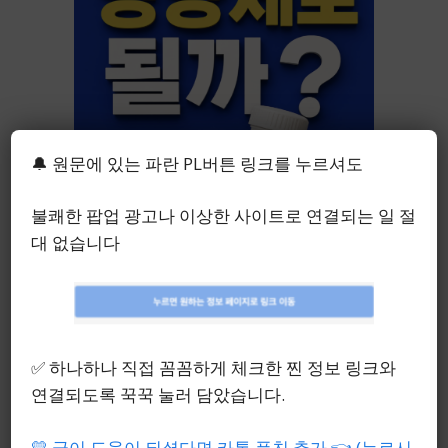
🔔 원문에 있는 파란 PL버튼 링크를 누르셔도
불쾌한 팝업 광고나 이상한 사이트로 연결되는 일 절
“진짜 있을까?” 고르기 전에
대 없습니다
참고하면 좋을 내돈내산 추천
리스트 (비문증 완치 영양제
빌베리 파일럿 약국 치료 후
기)
✅ 하나하나 직접 꼼꼼하게 체크한 찐 정보 링크와
연결되도록 꾹꾹 눌러 담았습니다.
5월 12, 2026
💛 글이 도움이 되셨다면 카톡 플친 추가 👈 (누르시