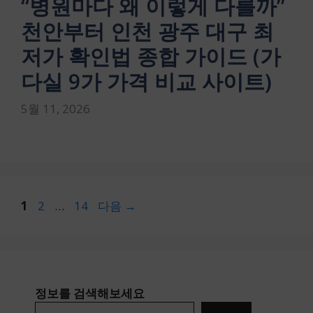
“병원마다 왜 이렇게 다를까”
천안부터 인천 광주 대구 최
저가 확인법 종합 가이드 (가
다실 9가 가격 비교 사이트)
5월 11, 2026
페
페
페
1
2
…
14
다음
→
이
이
이
지
지
지
정보를 검색해보세요