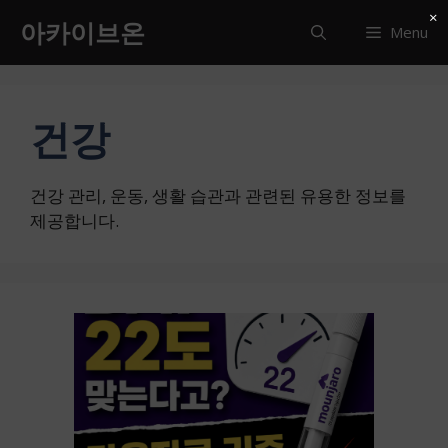
컨
×
아카이브온
Menu
텐
츠
로
건
건강
너
뛰
기
건강 관리, 운동, 생활 습관과 관련된 유용한 정보를
제공합니다.