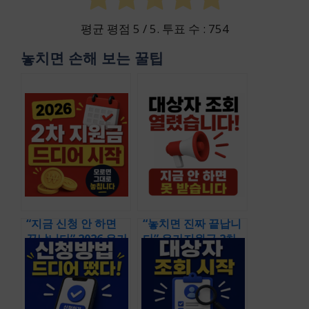
평균 평점
5
/ 5. 투표 수 :
754
놓치면 손해 보는 꿀팁
“지금 신청 안 하면
“놓치면 진짜 끝납니
끝납니다” 2026 유가
다” 유가지원금 2차
지원금 2차 & 대상자
신청 바로가기 & 오
들 몰리는 최신 신청
늘 뜬 대상 조회에 난
포인트 총정리
리난 이유부터 신청
전에 먼저 확인할 핵