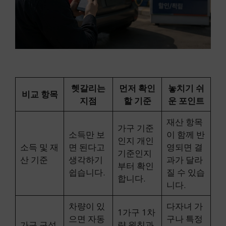
헷갈리는
먼저 확인
놓치기 쉬
비교 항목
지점
할 기준
운 포인트
재산 항목
가구 기준
소득만 보
이 함께 반
인지 개인
소득 및 재
면 된다고
영되면 결
기준인지
산 기준
생각하기
과가 달라
부터 확인
쉽습니다.
질 수 있습
합니다.
니다.
차량이 있
다자녀 가
1가구 1차
으면 자동
구나 특정
가구 구성
량 원칙과