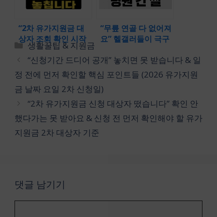
“2차 유가지원금 대
“무릎 연골 다 없어져
상자 조회 확인 시작
요” 헬갤러들이 극구
카
생활꿀팁 & 지원금
됐습니다” 조회 바로
말리는 사이타마 운
테
“신청기간 드디어 공개” 놓치면 못 받습니다 & 일
가기 & 먼저 봐야 할
동법 디시 후기 (충격
고
기준과 신청 흐름
적인 현실 100일 부
정 전에 먼저 확인할 핵심 포인트들 (2026 유가지원
리
작용)
금 날짜 요일 2차 신청일)
“2차 유가지원금 신청 대상자 떴습니다” 확인 안
했다가는 못 받아요 & 신청 전 먼저 확인해야 할 유가
지원금 2차 대상자 기준
댓글 남기기
댓