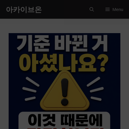
컨
아카이브온
Menu
텐
츠
로
건
너
뛰
기