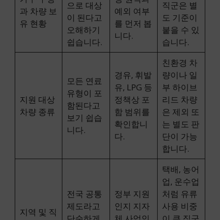
으로 대상
직군은 별
과 차량 보
예외 여부
이 된다고
도 기준이
유 현황
를 먼저 봅
오해하기
붙을 수 있
니다.
쉽습니다.
습니다.
친환경 차
경유, 휘발
량이나 일
모든 연료
유, LPG 등
부 하이브
유형이 포
지원 대상
정책상 포
리드 차량
함된다고
차량 종류
함 범위를
은 제외 또
보기 쉽습
확인합니
는 별도 판
니다.
다.
단이 가능
합니다.
택배, 농어
업, 운수업
전국 공통
정부 지원
처럼 유류
제도라고
인지 지자
사용 비중
지역 및 직
단순하게
체 사업인
이 큰 직군