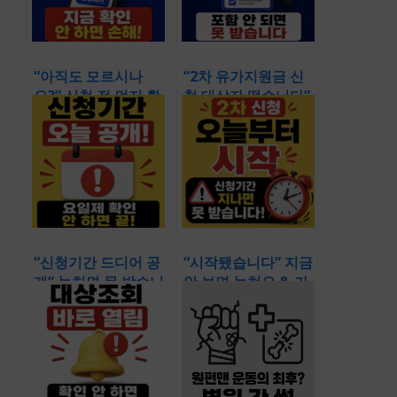
심 포인트까지
“아직도 모르시나
“2차 유가지원금 신
요?” 신청 전 먼저 확
청 대상자 떴습니다”
인할 기준 & 대상자
확인 안 했다가는 못
들 지금 몰려가는 이
받아요 & 신청 전 먼
유 ㄷㄷ (2차 유가지
저 확인해야 할 유가
원금 신청 방법 알려
지원금 2차 대상자 기
주세요 총정리)
준
“신청기간 드디어 공
“시작됐습니다” 지금
개” 놓치면 못 받습니
안 보면 놓쳐요 & 가
다 & 일정 전에 먼저
능 여부까지 한 번에
확인할 핵심 포인트
보는 활용 가이드 (유
들 (2026 유가지원금
류비 지원금 대상 신
날짜 요일 2차 신청
청기간 2차 신청일 기
일)
간)