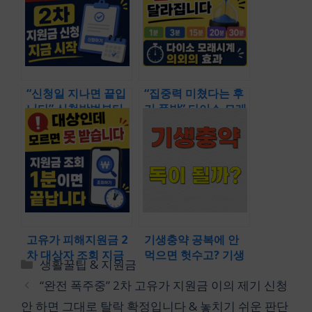
보 뒤 먼저 다시 봐야
& 최대 지원 체크 가
할 기준
이드
“신청일 지나면 끝입
“집중력 미쳤다는 후
니다” 신청방법부터
기 폭발” 다이소 모래
고유가피해지원금 2
시계 1분 3분 15분 20
차 신청기간까지 확
분 30분 타이머 & 공
인해야 할 기준과 신
부 집중 습관 바뀌는
청 흐름 (고유가 피해
이유도 알아보기
지원금 2차 신청일 방
법 알려주세요)
고유가 피해지원금 2
기생충약 공복에 안
차 대상자 조회 지금
먹으면 헛수고? 기생
카
생활꿀팁 & 지원금
안 하면 놓칠수도 있
충약 효능 종류 몇세
테
“완전 폭주중” 2차 고유가 지원금 이의 제기 신청
어요 & 고유가피해지
부터 먹는지 종류별
고
원금 2차 대상자 조회
주기 & 술 마시면 설
안 하면 그대로 탈락 확정입니다 & 놓치기 쉬운 판단