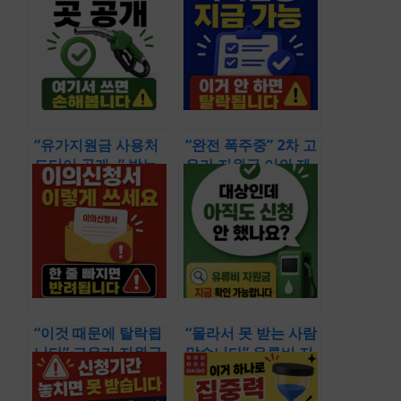
“유가지원금 사용처
“완전 폭주중” 2차 고
드디어 공개~” 받는
유가 지원금 이의 제
것보다 어디에 쓰는
기 신청 안 하면 그대
지랄 먼저 보아야 한
로 탈락 확정입니다
다
& 놓치기 쉬운 판단
기준부터 신청 흐름
까지
“이것 때문에 탈락됩
“몰라서 못 받는 사람
니다” 고유가 지원금
많습니다” 유류비 지
이의 신청서 작성 핵
원금 대상 지금 바로
심 가이드 & 탈락 통
확인해야 하는 이유