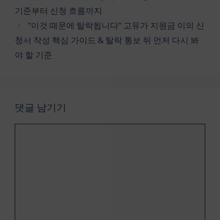
리
전에 먼저 살펴볼 기
사 부작용 완벽 정리
기준부터 신청 흐름까지
준들
“이것 때문에 탈락됩니다” 고유가 지원금 이의 신
청서 작성 핵심 가이드 & 탈락 통보 뒤 먼저 다시 봐
야 할 기준
댓글 남기기
댓
글