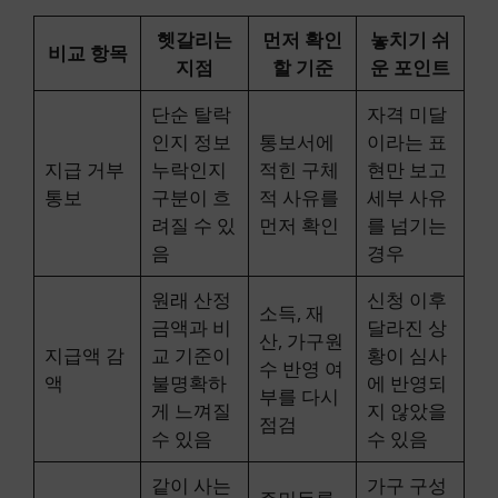
헷갈리는
먼저 확인
놓치기 쉬
비교 항목
지점
할 기준
운 포인트
단순 탈락
자격 미달
인지 정보
통보서에
이라는 표
지급 거부
누락인지
적힌 구체
현만 보고
통보
구분이 흐
적 사유를
세부 사유
려질 수 있
먼저 확인
를 넘기는
음
경우
원래 산정
신청 이후
소득, 재
금액과 비
달라진 상
산, 가구원
지급액 감
교 기준이
황이 심사
수 반영 여
액
불명확하
에 반영되
부를 다시
게 느껴질
지 않았을
점검
수 있음
수 있음
같이 사는
가구 구성