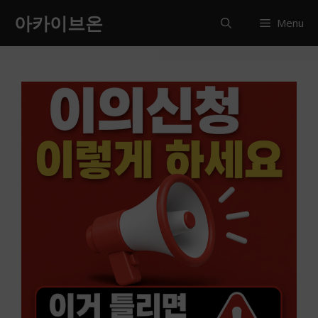
컨
아카이브온
Menu
텐
츠
로
건
너
뛰
기