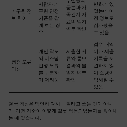
주민등록
사람과 가
변화가 있
등본과 가
가구원 정
구원 인정
었는데 이
족관계 자
보 차이
기준을 같
전 정보로
료의 일치
게 보는 경
심사됐을
여부 확인
우
수 있음
접수 내역
개인 착오
제출한 서
이나 제출
와 시스템
류와 통보
기록을 보
행정 오류
반영 오류
결과의 불
관하지 않
의심
를 구분하
일치 여부
아 소명이
기 어려움
확인
약해질 수
있음
결국 핵심은 막연히 다시 봐달라고 쓰는 것이 아니
라, 어떤 기준이 어떻게 잘못 적용되었는지를 짚어내
는 데 있습니다.